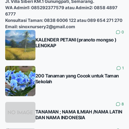
Jl. Villa Siberi KM.1 Gunungpati, Semarang.
WA Admin1: 085292377579 atau Admin2: 0858 4897
6777
Konsultasi Taman: 0838 6006 122 atau 089 654 271 270
Email: sinoxnursery2@gmail.com
0
KALENDER PETANI (pranoto mongso )
LENGKAP
1
200 Tanaman yang Cocok untuk Taman
Sekolah
8
TANAMAN ; NAMA ILMIAH /NAMA LATIN
DAN NAMA INDONESIA