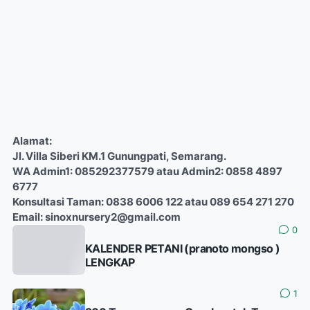
Alamat:
Jl. Villa Siberi KM.1 Gunungpati, Semarang.
WA Admin1: 085292377579 atau Admin2: 0858 4897
6777
Konsultasi Taman: 0838 6006 122 atau 089 654 271 270
Email: sinoxnursery2@gmail.com
0
KALENDER PETANI (pranoto mongso )
LENGKAP
1