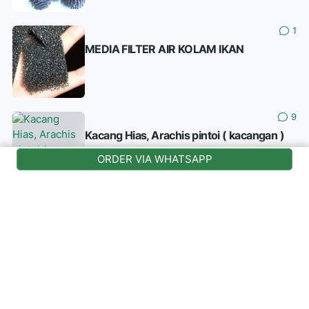
1
MEDIA FILTER AIR KOLAM IKAN
9
Kacang Hias, Arachis pintoi ( kacangan )
ORDER VIA WHATSAPP
0
Melati Jepang (Pseuderanthemum
Reticulatum)
© Sinox Nursery | Supported by: Ahamedia Digital