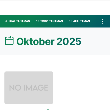
JUAL TANAMAN
TOKO TANAMAN
AHLI TAMAN
Oktober 2025