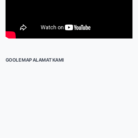
GOOLE MAP ALAMAT KAMI