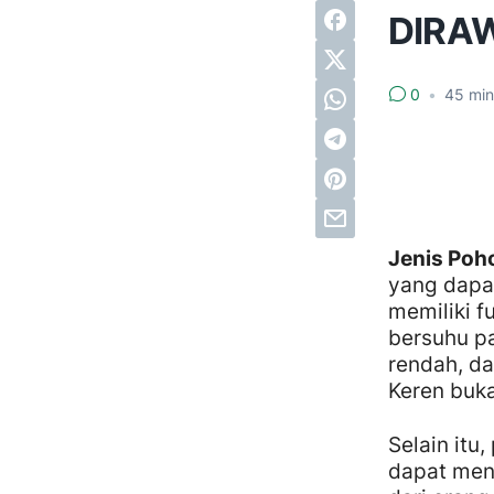
DIRA
0
•
45
min
Jenis Poh
yang dapat
memiliki f
bersuhu pa
rendah, da
Keren buka
Selain itu
dapat menc