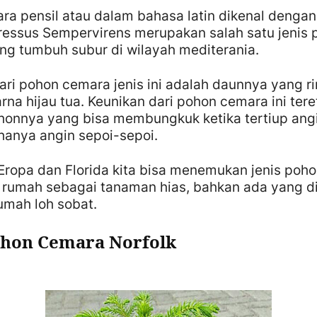
ra pensil atau dalam bahasa latin dikenal dengan
ressus Sempervirens
merupakan salah satu jenis
ng tumbuh subur di wilayah mediterania.
dari pohon cemara jenis ini adalah daunnya yang 
na hijau tua. Keunikan dari pohon cemara ini ter
honnya yang bisa membungkuk ketika tertiup ang
hanya angin sepoi-sepoi.
Eropa dan Florida kita bisa menemukan jenis poh
as rumah sebagai tanaman hias, bahkan ada yang d
umah loh sobat.
ohon Cemara Norfolk