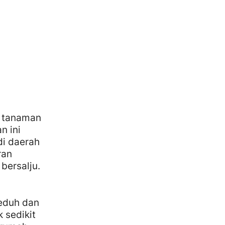
u tanaman
n ini
di daerah
ran
bersalju.
neduh dan
 sedikit