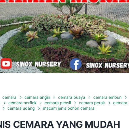
cemara
cemara angin
cemara buaya
cemara embun
n
cemara norflok
cemara pensil
cemara perak
cemara 
cemara udang
macam jenis pohon cemara
ENIS CEMARA YANG MUDAH