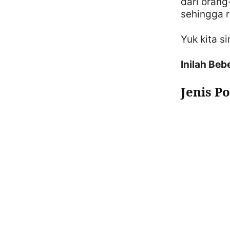
dari oran
sehingga r
Yuk kita s
Inilah Be
Jenis P