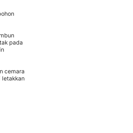
 pohon
rimbun
etak pada
in
on cemara
i letakkan