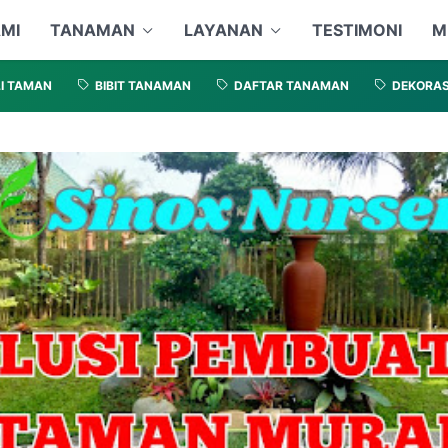
MI
TANAMAN
LAYANAN
TESTIMONI
M
I TAMAN
BIBIT TANAMAN
DAFTAR TANAMAN
DEKORAS