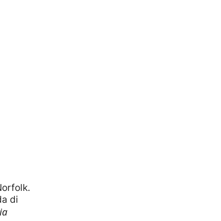
orfolk.
da di
ia