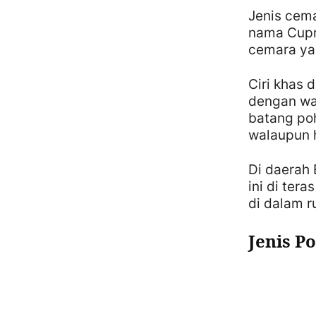
Jenis cema
nama
Cup
cemara ya
Ciri khas 
dengan war
batang po
walaupun 
Di daerah 
ini di ter
di dalam r
Jenis P