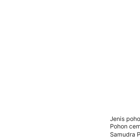
Jenis poh
Pohon cema
Samudra Pa