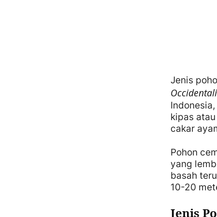
Jenis poho
Occidental
Indonesia,
kipas ata
cakar aya
Pohon cema
yang lemba
basah ter
10-20 mete
Jenis P