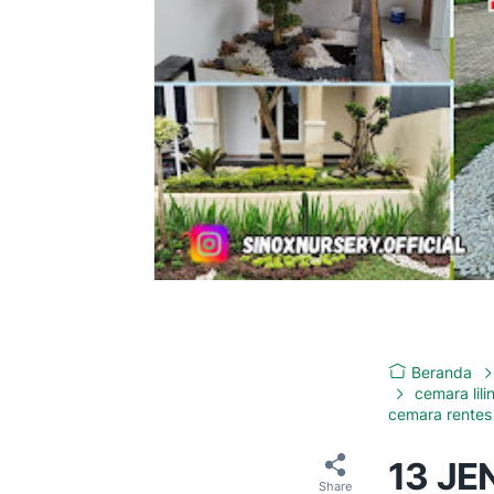
Beranda
cemara lili
cemara rentes
13 J