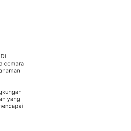
 Di
ma cemara
tanaman
ngkungan
tan yang
mencapai