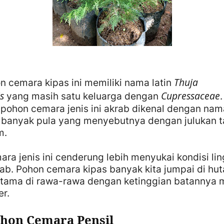
Thuja
n cemara kipas ini memiliki nama latin
is
Cupressaceae
yang masih satu keluarga dengan
.
 pohon cemara jenis ini akrab dikenal dengan na
u banyak pula yang menyebutnya dengan julukan 
m.
ra jenis ini cenderung lebih menyukai kondisi li
b. Pohon cemara kipas banyak kita jumpai di hu
utama di rawa-rawa dengan ketinggian batannya 
r.
ohon Cemara Pensil