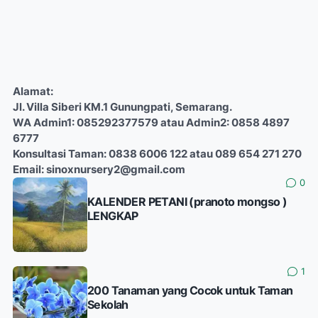
Alamat:
Jl. Villa Siberi KM.1 Gunungpati, Semarang.
WA Admin1: 085292377579 atau Admin2: 0858 4897
6777
Konsultasi Taman: 0838 6006 122 atau 089 654 271 270
Email: sinoxnursery2@gmail.com
0
KALENDER PETANI (pranoto mongso )
LENGKAP
1
200 Tanaman yang Cocok untuk Taman
Sekolah