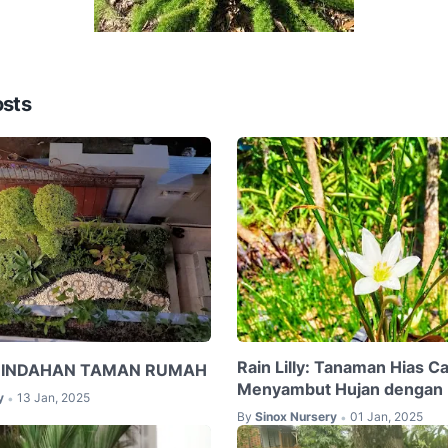
osts
Rain Lilly: Tanaman Hias C
EINDAHAN TAMAN RUMAH
Menyambut Hujan dengan 
y
13 Jan, 2025
•
By
Sinox Nursery
01 Jan, 2025
•