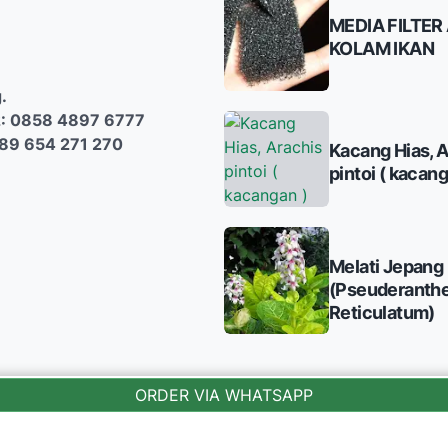
MEDIA FILTER 
KOLAM IKAN
.
: 0858 4897 6777
089 654 271 270
Kacang Hias, A
pintoi ( kacang
Melati Jepang
(Pseuderant
Reticulatum)
ORDER VIA WHATSAPP
© Sinox Nursery | Supported by: Ahamedia Digital