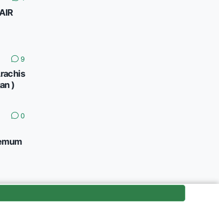
AIR
9
rachis
an )
0
hemum