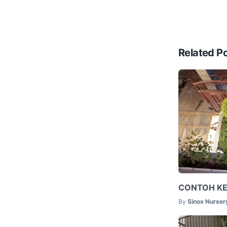
Related P
CONTOH K
By
Sinox Nurser