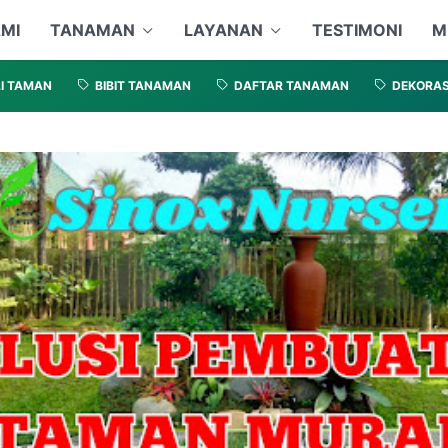
MI
TANAMAN
LAYANAN
TESTIMONI
M
I TAMAN
BIBIT TANAMAN
DAFTAR TANAMAN
DEKORAS