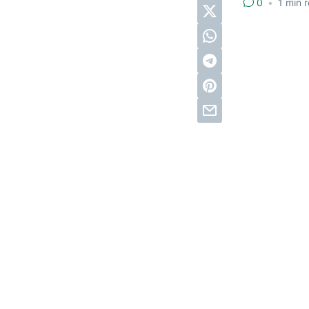
0
•
1
min 