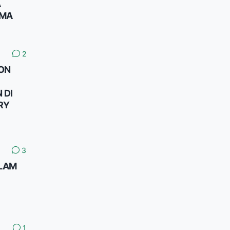
A
AMA
2
HON
 DI
RY
3
OLAM
1