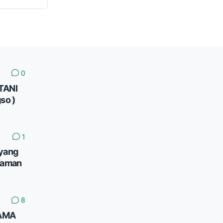
0
TANI
so )
1
yang
Taman
8
AMA