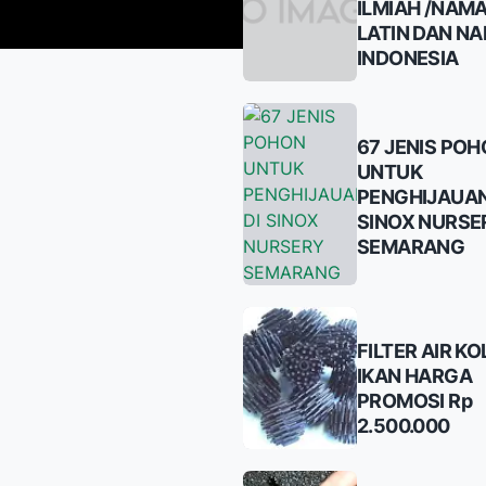
ILMIAH /NAM
LATIN DAN N
INDONESIA
67 JENIS PO
UNTUK
PENGHIJAUAN
SINOX NURSE
SEMARANG
FILTER AIR K
IKAN HARGA
PROMOSI Rp
2.500.000