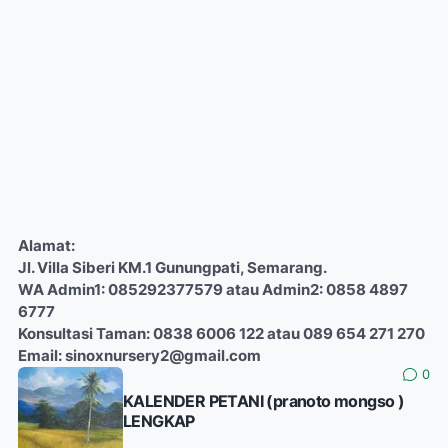
Alamat:
Jl. Villa Siberi KM.1 Gunungpati, Semarang.
WA Admin1: 085292377579 atau Admin2: 0858 4897
6777
Konsultasi Taman: 0838 6006 122 atau 089 654 271 270
Email: sinoxnursery2@gmail.com
0
KALENDER PETANI (pranoto mongso )
LENGKAP