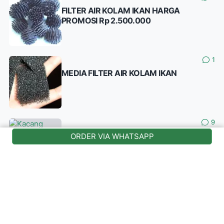
FILTER AIR KOLAM IKAN HARGA
PROMOSI Rp 2.500.000
1
MEDIA FILTER AIR KOLAM IKAN
9
Kacang Hias, Arachis pintoi ( kacangan )
ORDER VIA WHATSAPP
0
Melati Jepang (Pseuderanthemum
Reticulatum)