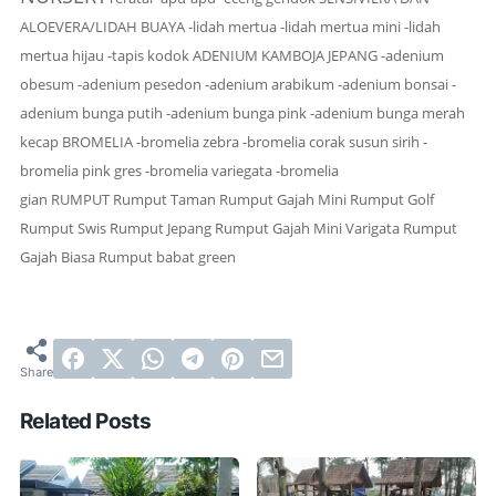
ALOEVERA/LIDAH BUAYA
-lidah mertua -lidah mertua mini -lidah
mertua hijau -tapis kodok
ADENIUM KAMBOJA JEPANG
-adenium
obesum -adenium pesedon -adenium arabikum -adenium bonsai -
adenium bunga putih -adenium bunga pink -adenium bunga merah
kecap
BROMELIA
-bromelia zebra -bromelia corak susun sirih -
bromelia pink gres -bromelia variegata -bromelia
gian
RUMPUT
Rumput Taman Rumput Gajah Mini Rumput Golf
Rumput Swis Rumput Jepang Rumput Gajah Mini Varigata Rumput
Gajah Biasa Rumput babat green
Related Posts