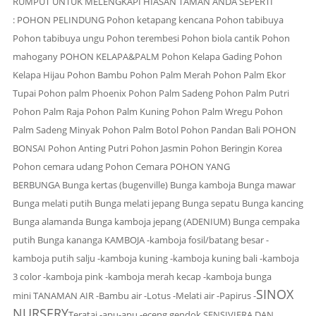
RUMPUT UNTUK MELENGKAPI HIASAN TAMAN ANDA
SEPERTI
:
POHON PELINDUNG
Pohon ketapang kencana Pohon tabibuya
Pohon tabibuya ungu Pohon terembesi Pohon biola cantik Pohon
mahogany
POHON KELAPA&PALM
Pohon Kelapa Gading Pohon
Kelapa Hijau Pohon Bambu Pohon Palm Merah Pohon Palm Ekor
Tupai Pohon palm Phoenix Pohon Palm Sadeng Pohon Palm Putri
Pohon Palm Raja Pohon Palm Kuning Pohon Palm Wregu Pohon
Palm Sadeng Minyak Pohon Palm Botol Pohon Pandan Bali
POHON
BONSAI
Pohon Anting Putri Pohon Jasmin Pohon Beringin Korea
Pohon cemara udang Pohon Cemara
POHON YANG
BERBUNGA
Bunga kertas (bugenville) Bunga kamboja Bunga mawar
Bunga melati putih Bunga melati jepang Bunga sepatu Bunga kancing
Bunga alamanda Bunga kamboja jepang (ADENIUM) Bunga cempaka
putih Bunga kananga
KAMBOJA
-kamboja fosil/batang besar -
kamboja putih salju -kamboja kuning -kamboja kuning bali -kamboja
3 color -kamboja pink -kamboja merah kecap -kamboja bunga
SINOX
mini
TANAMAN AIR
-Bambu air -Lotus -Melati air -Papirus -
NURSERY
Teratai -apu-apu -eceng gendok
SENSIVIERA DAN