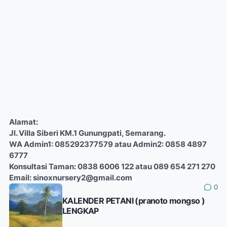
Alamat:
Jl. Villa Siberi KM.1 Gunungpati, Semarang.
WA Admin1: 085292377579 atau Admin2: 0858 4897
6777
Konsultasi Taman: 0838 6006 122 atau 089 654 271 270
Email: sinoxnursery2@gmail.com
0
KALENDER PETANI (pranoto mongso )
LENGKAP