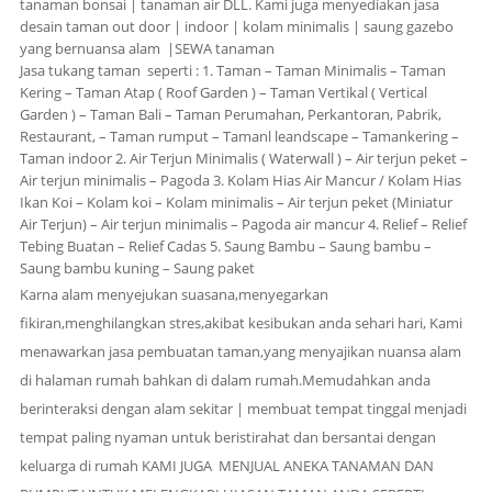
tanaman bonsai | tanaman air DLL.
Kami juga menyediakan
jasa
desain taman out door | indoor | kolam minimalis | saung gazebo
yang bernuansa alam
|SEWA tanaman
Jasa tukang taman seperti :
1. Taman
– Taman Minimalis – Taman
Kering – Taman Atap ( Roof Garden ) – Taman Vertikal ( Vertical
Garden ) – Taman Bali – Taman Perumahan, Perkantoran, Pabrik,
Restaurant, – Taman rumput – Tamanl leandscape – Tamankering –
Taman indoor
2. Air Terjun Minimalis ( Waterwall )
– Air terjun peket –
Air terjun minimalis – Pagoda
3. Kolam Hias Air Mancur / Kolam Hias
Ikan Koi
– Kolam koi – Kolam minimalis – Air terjun peket (Miniatur
Air Terjun) – Air terjun minimalis – Pagoda air mancur
4. Relief
– Relief
Tebing Buatan – Relief Cadas 5. Saung Bambu – Saung bambu –
Saung bambu kuning – Saung paket
Karna alam menyejukan suasana,menyegarkan
fikiran,menghilangkan stres,akibat kesibukan anda sehari hari,
Kami
menawarkan jasa pembuatan taman,yang menyajikan nuansa alam
di halaman rumah bahkan di dalam rumah.
Memudahkan anda
berinteraksi dengan alam sekitar | membuat tempat tinggal menjadi
tempat paling nyaman untuk beristirahat dan bersantai dengan
keluarga di rumah
KAMI JUGA MENJUAL ANEKA TANAMAN DAN