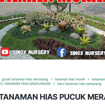
grosir tanaman hias semarang
tanaman hiar murah
tanaman
O TANAMAN HIAS BANDUNGAN
toko tanaman hias semarang
 TANAMAN HIAS PUCUK ME