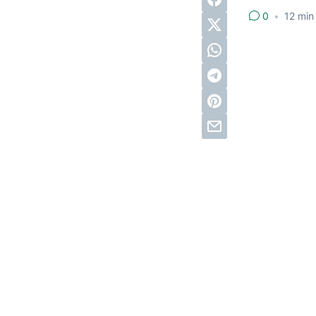
0
•
12
min