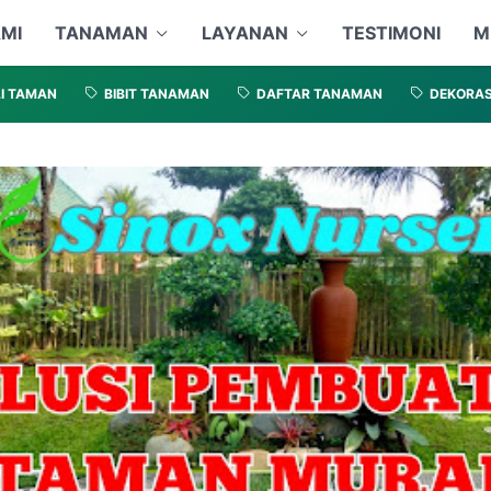
MI
TANAMAN
LAYANAN
TESTIMONI
M
I TAMAN
BIBIT TANAMAN
DAFTAR TANAMAN
DEKORAS