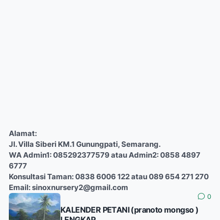
Alamat:
Jl. Villa Siberi KM.1 Gunungpati, Semarang.
WA Admin1: 085292377579 atau Admin2: 0858 4897
6777
Konsultasi Taman: 0838 6006 122 atau 089 654 271 270
Email: sinoxnursery2@gmail.com
0
KALENDER PETANI (pranoto mongso )
LENGKAP