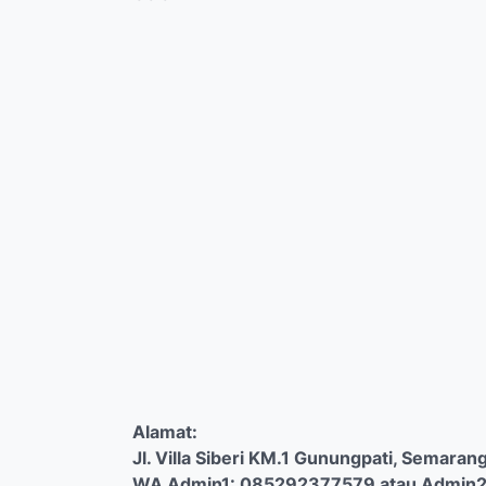
Alamat:
Jl. Villa Siberi KM.1 Gunungpati, Semarang
WA Admin1: 085292377579 atau Admin2