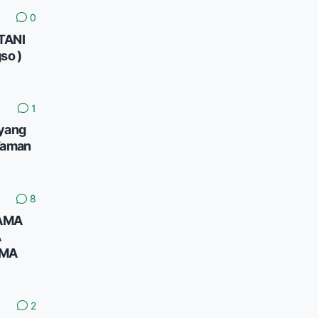
0
TANI
so )
1
yang
Taman
8
AMA
A
AMA
2