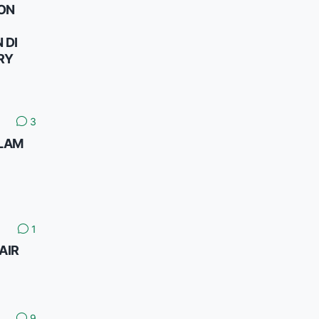
HON
 DI
RY
3
OLAM
1
AIR
9