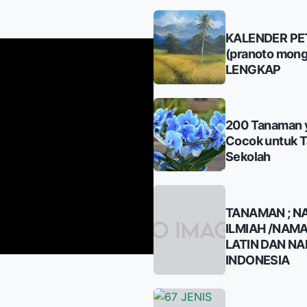
KALENDER PE
(pranoto mong
LENGKAP
200 Tanaman 
Cocok untuk 
Sekolah
TANAMAN ; N
ILMIAH /NAM
LATIN DAN N
INDONESIA