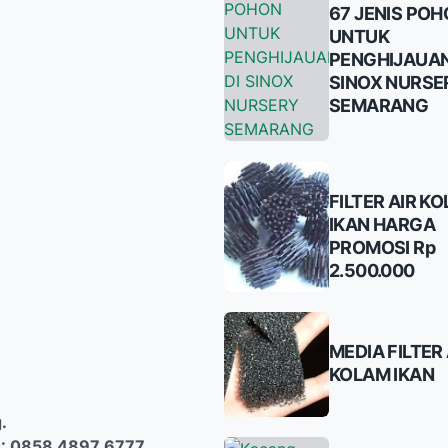
67 JENIS PO
UNTUK
PENGHIJAUAN
SINOX NURSE
SEMARANG
FILTER AIR K
IKAN HARGA
PROMOSI Rp
2.500.000
MEDIA FILTER 
KOLAM IKAN
.
: 0858 4897 6777