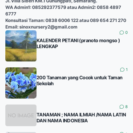
Jl. Villa Siberi KM.1 Gunungpati, Semarang.
WA Admin1: 085292377579 atau Admin2: 0858 4897
6777
Konsultasi Taman: 0838 6006 122 atau 089 654 271 270
Email: sinoxnursery2@gmail.com
0
KALENDER PETANI (pranoto mongso )
LENGKAP
1
200 Tanaman yang Cocok untuk Taman
Sekolah
8
TANAMAN ; NAMA ILMIAH /NAMA LATIN
DAN NAMA INDONESIA